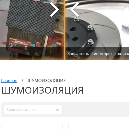
Магазин автозапчастей Автопре
Запчасти для иномарок в наличи
Главная
/
ШУМОИЗОЛЯЦИЯ
ШУМОИЗОЛЯЦИЯ
Сортировать по: