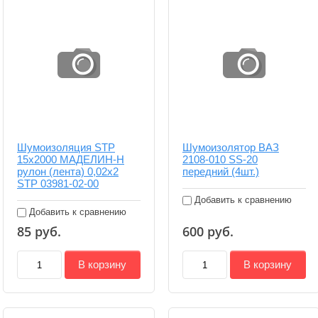
Шумоизоляция STP
Шумоизолятор ВАЗ
15х2000 МАДЕЛИН-Н
2108-010 SS-20
рулон (лента) 0,02x2
передний (4шт.)
STP 03981-02-00
Добавить к сравнению
Добавить к сравнению
85
руб.
600
руб.
В корзину
В корзину